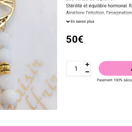
Stérilité et équilibre hormonal.
Améliore l’intuition, l’imagination
Apporte poésie, douceur et sensi
En savoir plus
Favorise les rêves prémonitoire
50€
Paiement 100% sécu