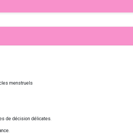
ycles menstruels
ses de décision délicates.
iance.