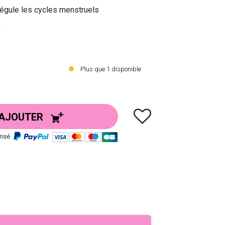
 Régule les cycles menstruels
.
bilité.
s et les prises de décision délicates.
Plus que
1
disponible
AJOUTER
risé