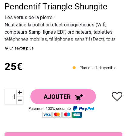
Pendentif Triangle Shungite
Les vertus de la pierre :
Neutralise la pollution électromagnétiques (Wifi,
compteurs &amp; lignes EDF, ordinateurs, tablettes,
téléphones mobiles, téléphones sans fil (Dect), tous
les appareils électroménagers et tous les
En savoir plus
équipements utilisant une s
25€
Plus que
1
disponible
AJOUTER
Paiement 100% sécurisé